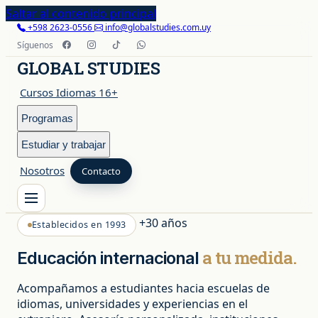
Saltar al contenido principal
+598 2623-0556
info@globalstudies.com.uy
Síguenos
GLOBAL STUDIES
Cursos Idiomas 16+
Programas
Estudiar y trabajar
Nosotros
Contacto
+30 años
Establecidos en 1993
Cursos Idiomas 16+
a tu medida.
Educación
internacional
Programas
Acompañamos a estudiantes hacia escuelas de
idiomas, universidades y experiencias en el