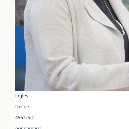
Nosotros
Contacto
+598 2623-0556
info@globalstudies.com.uy
ingles
Desde
495
USD
por semana