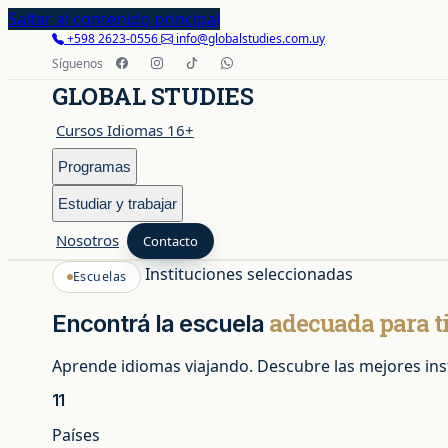
Saltar al contenido principal
+598 2623-0556
info@globalstudies.com.uy
Síguenos
GLOBAL STUDIES
Cursos Idiomas 16+
Programas
Estudiar y trabajar
Nosotros
Contacto
Instituciones seleccionadas
Escuelas
Cursos Idiomas 16+
adecuada para ti
Encontrá la escuela
Programas
Aprende idiomas viajando. Descubre las mejores insti
11
Países