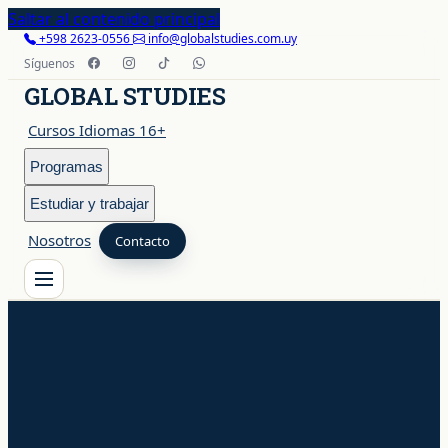
Saltar al contenido principal
+598 2623-0556
info@globalstudies.com.uy
Síguenos
GLOBAL STUDIES
Cursos Idiomas 16+
Programas
Estudiar y trabajar
Nosotros
Contacto
Cursos Idiomas 16+
Programas