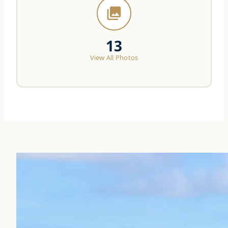
photo_library
13
View All Photos