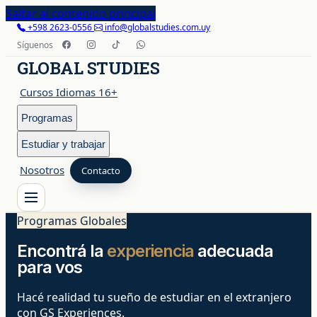
Saltar al contenido principal
+598 2623-0556
info@globalstudies.com.uy
Síguenos
GLOBAL STUDIES
Cursos Idiomas 16+
Programas
Estudiar y trabajar
Nosotros
Contacto
Programas Globales
Cursos Idiomas 16+
Encontrá la
experiencia
adecuada
Programas
para vos
Hacé realidad tu sueño de estudiar en el extranjero
con GS Experiences.