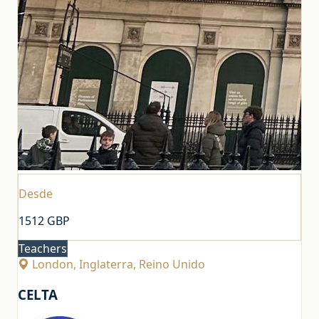
Desde
1512
GBP
Teachers
London, Inglaterra, Reino Unido
CELTA