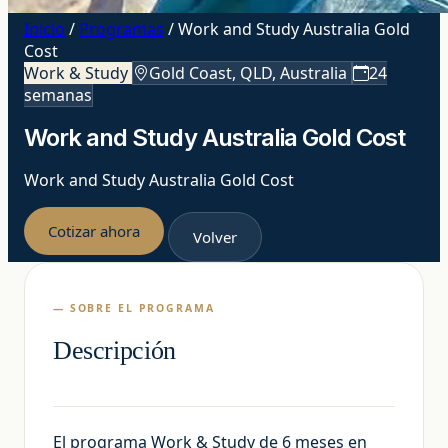
Inicio
/
Programas
/
Work and Study Australia Gold
Cost
Work & Study
Gold Coast, QLD, Australia
24
semanas
Work and Study Australia Gold Cost
Work and Study Australia Gold Cost
Cotizar ahora
Volver
— SOBRE EL PROGRAMA
Descripción
El programa Work & Study de 6 meses en