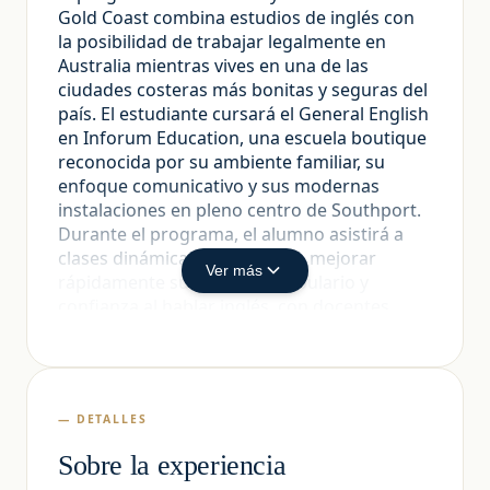
Gold Coast combina estudios de inglés con
la posibilidad de trabajar legalmente en
Australia mientras vives en una de las
ciudades costeras más bonitas y seguras del
país. El estudiante cursará el General English
en Inforum Education, una escuela boutique
reconocida por su ambiente familiar, su
enfoque comunicativo y sus modernas
instalaciones en pleno centro de Southport.
Durante el programa, el alumno asistirá a
clases dinámicas orientadas a mejorar
Ver más
rápidamente su fluidez, vocabulario y
confianza al hablar inglés, con docentes
altamente calificados y grupos reducidos.
Las lecciones se complementan con talleres
de empleabilidad —como preparación de CV,
entrevistas y búsqueda de trabajo— lo que
— DETALLES
facilita conseguir empleos típicos de
estudiantes en la zona turística de Gold
Sobre la experiencia
Coast (hospitality, retail, cafés, eventos y