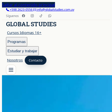
Saltar al contenido principal
+598 2623-0556
info@globalstudies.com.uy
Síguenos
GLOBAL STUDIES
Cursos Idiomas 16+
Programas
Estudiar y trabajar
Nosotros
Contacto
Cursos Idiomas 16+
Programas