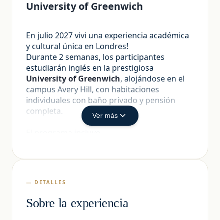
University of Greenwich
En julio 2027 vivi una experiencia académica
y cultural única en Londres!
Durante 2 semanas, los participantes
estudiarán inglés en la prestigiosa
University of Greenwich
, alojándose en el
campus Avery Hill, con habitaciones
individuales con baño privado y pensión
completa.
Ver más
El programa incluye
Curso de Inglés General por 15 hs por
semana
Examen de nivelación
Certificado final
— DETALLES
Programa social de actividades y
excursiones
Sobre la experiencia
Transporte de ida y vuelta al aeropuerto
Alojamiento en residencia dentro del