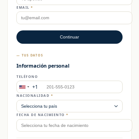
EMAIL
*
Continuar
— TUS DATOS
Información personal
TELÉFONO
+1
United
States
NACIONALIDAD
*
+1
FECHA DE NACIMIENTO
*