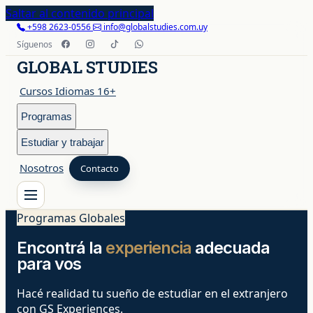
Saltar al contenido principal
+598 2623-0556
info@globalstudies.com.uy
Síguenos
GLOBAL STUDIES
Cursos Idiomas 16+
Programas
Estudiar y trabajar
Nosotros
Contacto
Programas Globales
Cursos Idiomas 16+
Encontrá la
experiencia
adecuada
Programas
para vos
Hacé realidad tu sueño de estudiar en el extranjero
con GS Experiences.