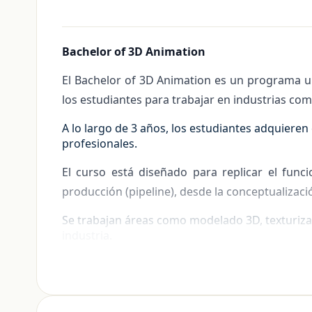
Bachelor of 3D Animation
El Bachelor of 3D Animation es un programa uni
los estudiantes para trabajar en industrias como
A lo largo de 3 años, los estudiantes adquier
profesionales.
Estudiar y trabajar
El curso está diseñado para replicar el func
producción (pipeline), desde la conceptualizació
Se trabajan áreas como modelado 3D, texturizad
industria.
La formación combina creatividad con habilidad
estudiantes prepararse para ingresar al mercado