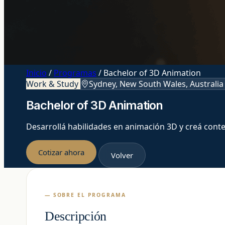
Inicio
/
Programas
/
Bachelor of 3D Animation
Work & Study
Sydney, New South Wales, Australi
Bachelor of 3D Animation
Desarrollá habilidades en animación 3D y creá conte
Cotizar ahora
Volver
— SOBRE EL PROGRAMA
Descripción