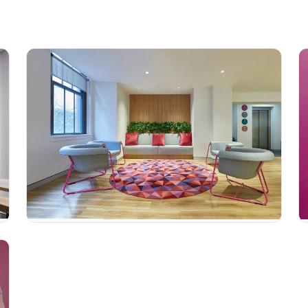
es
 y 2028