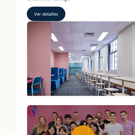
Renderizado
Diseño de props y escenarios
Ver detalles
Producción de animación (pipeline completo)
Uso de software profesional de la industria
Salidas laborales
Nosotros
3D Animator
3D Modeller
Contacto
3D Rigger
+598 2623-0556
info@globalstudies.com.uy
3D Artist (Generalist)
Fechas de inicio – intak
Inicio: Varias fechas durante el año
Consulte para fechas disponibles en 2026, 2027