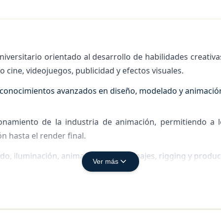
versitario orientado al desarrollo de habilidades creativa
 cine, videojuegos, publicidad y efectos visuales.
en conocimientos avanzados en diseño, modelado y animación
ionamiento de la industria de animación, permitiendo a 
n hasta el render final.
o, iluminación, animación de personajes, rigging y producc
Ver más
es técnicas, incluyendo proyectos prácticos y desarrollo 
 laboral global en el área de animación digital.