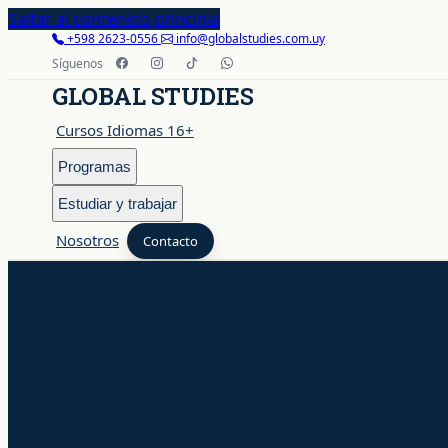
Saltar al contenido principal
+598 2623-0556
info@globalstudies.com.uy
Síguenos
GLOBAL STUDIES
Cursos Idiomas 16+
Programas
Estudiar y trabajar
Nosotros
Contacto
Cursos Idiomas 16+
Programas