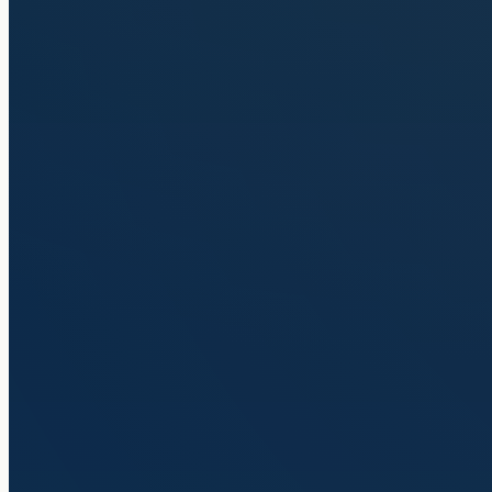
Nosotros
Contacto
+598 2623-0556
info@globalstudies.com.uy