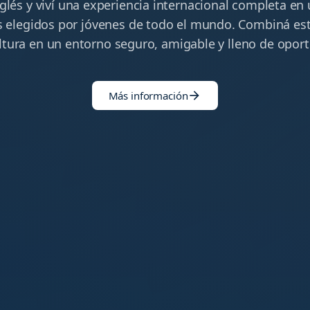
glés y viví una experiencia internacional completa en
 elegidos por jóvenes de todo el mundo. Combiná est
ultura en un entorno seguro, amigable y lleno de opor
Más información
arrow_forward