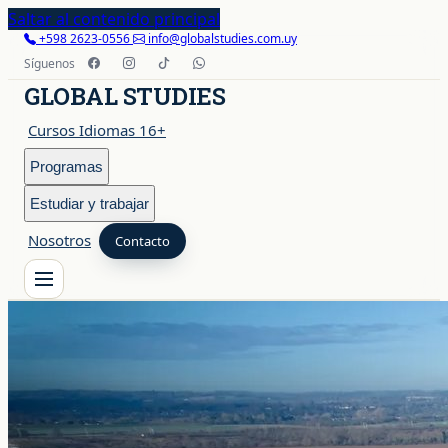
Saltar al contenido principal
+598 2623-0556
info@globalstudies.com.uy
Síguenos
GLOBAL STUDIES
Cursos Idiomas 16+
Programas
Estudiar y trabajar
Nosotros
Contacto
Cursos Idiomas 16+
Programas