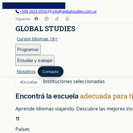
Saltar al contenido principal
+598 2623-0556
info@globalstudies.com.uy
Síguenos
GLOBAL STUDIES
Cursos Idiomas 16+
Programas
Estudiar y trabajar
Nosotros
Contacto
Instituciones seleccionadas
Escuelas
Cursos Idiomas 16+
adecuada para ti
Encontrá la escuela
Programas
Aprende idiomas viajando. Descubre las mejores insti
11
Países