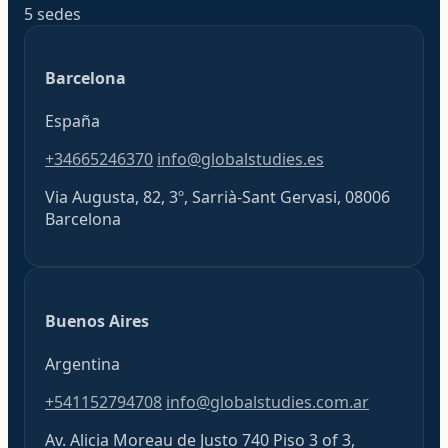
5 sedes
Barcelona
España
+34665246370
info@globalstudies.es
Via Augusta, 82, 3º, Sarrià-Sant Gervasi, 08006
Barcelona
Buenos Aires
Argentina
+541152794708
info@globalstudies.com.ar
Av. Alicia Moreau de Justo 740 Piso 3 of 3,