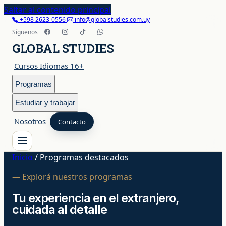
Saltar al contenido principal
+598 2623-0556
info@globalstudies.com.uy
Síguenos
GLOBAL STUDIES
Cursos Idiomas 16+
Programas
Estudiar y trabajar
Nosotros
Contacto
Inicio
/
Programas destacados
Cursos Idiomas 16+
— Explorá nuestros programas
Programas
Tu experiencia en el extranjero,
cuidada al detalle