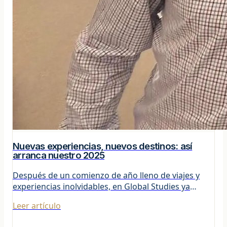
Nuevas experiencias, nuevos destinos: así
arranca nuestro 2025
Después de un comienzo de año lleno de viajes y
experiencias inolvidables, en Global Studies ya
estamos a FULL organizando las próximas salidas.
Leer artículo
Coord...