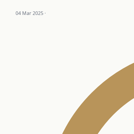
04 Mar 2025
·
Nosotros
Contacto
+598 2623-0556
info@globalstudies.com.uy