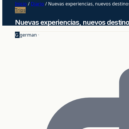
Inicio
/
Diario
/
Nuevas experiencias, nuevos destinos
Trips
Nuevas experiencias, nuevos destino
G
german
·
Estudiar y trabajar