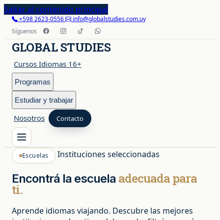
Saltar al contenido principal
+598 2623-0556
info@globalstudies.com.uy
Síguenos
GLOBAL STUDIES
Cursos Idiomas 16+
Programas
Estudiar y trabajar
Nosotros
Contacto
Instituciones seleccionadas
Escuelas
Cursos Idiomas 16+
adecuada para
Encontrá la escuela
Programas
ti.
Aprende idiomas viajando. Descubre las mejores